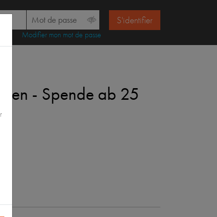
S'identifier
Modifier mon mot de passe
etten - Spende ab 25
r