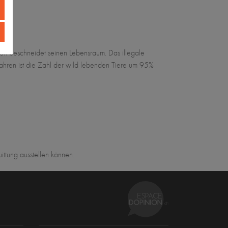
tion beschneidet seinen Lebensraum. Das illegale
 Jahren ist die Zahl der wild lebenden Tiere um 95%
ttung ausstellen können.