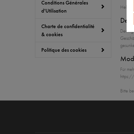
Conditions Générales
Helfen 
d'Utilisation
Desc
Charte de confidentialité
Der Tig
& cookies
Geschäf
gesunke
Politique des cookies
Moda
Für meh
https:/
Bitte b