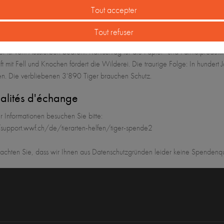
Tout accepter
Sie uns!
Tout refuser
ription
er ist vom Aussterben bedroht. Kahlschlag für die Papier- und Palmölproduk
t mit Fell und Knochen fördert die Wilderei. Die traurige Folge: In hundert
n. Die verbliebenen 3'890 Tiger brauchen Schutz.
lités d'échange
r Informationen besuchen Sie bitte:
/support.wwf.ch/de/tierarten-helfen/tiger-spende2
eachten Sie, dass wir Ihnen aus Datenschutzgründen leider keine Spendenqui